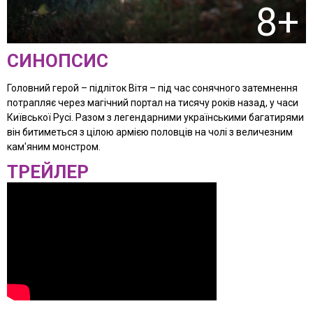
8+
СИНОПСИС
Головний герой – підліток Вітя – під час сонячного затемнення
потрапляє через магічний портал на тисячу років назад, у часи
Київської Русі. Разом з легендарними українськими багатирями
він битиметься з цілою армією половців на чолі з величезним
кам'яним монстром.
ТРЕЙЛЕР