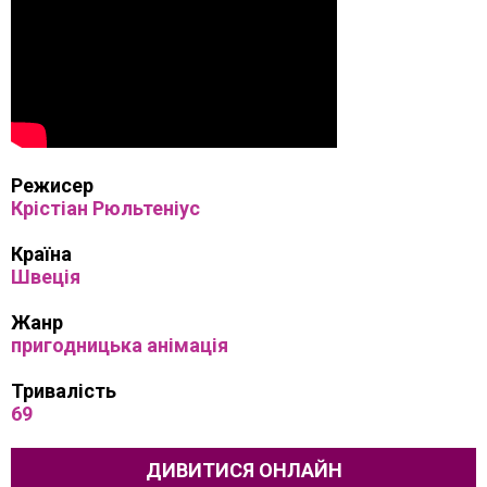
Режисер
Крістіан Рюльтеніус
Країна
Швеція
Жанр
пригодницька анімація
Тривалість
69
ДИВИТИСЯ ОНЛАЙН