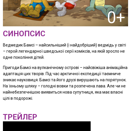
0+
СИНОПСИС
Ведмедик Бамсі – найсильніший (і найдобріший) ведмідь у світі
– герой легендарної шведської серії коміксів, на якій зросло не
одне покоління дітей.
Пригоди Бамсі на вулканічному острові – найсвіжіша анімаційна
адаптація цих творів. Під час арктичної експедиції таємниче
зникає науковиця. Бамсі та його друзі вирушають на порятунок.
На їхньому шляху – голодні вовки та розпечена лава. Але чи не
найнебезпечнішою виявиться нова супутниця, яка має власні
цілі в подорожі.
ТРЕЙЛЕР