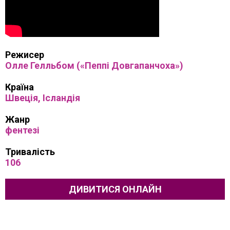
Режисер
Олле Гелльбом («Пеппі Довгапанчоха»)
Країна
Швеція, Ісландія
Жанр
фентезі
Тривалість
106
ДИВИТИСЯ ОНЛАЙН