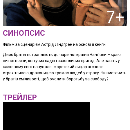
7+
СИНОПСИС
Фільм за сценарієм Астрід Ліндґрен на основі її книги.
Двоє братів потрапляють до чарівної країни Нанґіяли – краю
вічної весни, квітучих садів і захопливих пригод. Але навіть у
казковому світі панує зло: жорстокий лицар зі своєю
страхітливою драконицею тримає людей у страху. Чи вистачить
у братів сміливості, щоб очолити боротьбу за свободу?
ТРЕЙЛЕР