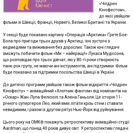
«Чілдрен
Кінофестом»,
до якої увійшли
фільми зі Швеції, Франції, Норвегії, Великої Британії та України.
У секції буде показано картину «Операція «Арктика» Ґрете Бое-
Вола про пригоди трьох друзів у Арктиці, їхні зустрічі з
ведмедями та виживання без дорослих. Також юні глядачі
зможуть побачити фільм «Ми – найкращі!» Лукаса Мудіссона,
що розповідає про трьох дівчат, які у 80-ті роки створюють
панк-рок групу, не маючи ані інструментів, ані підтримки. Фільм
буде показано за підтримки посольства Швеції в Україні.
До дитячої програми увійшов також фільм-відкриття «Чілдрен
Кінофесту» – анімаційний «Хлопчик-фантом» від номінантів на
«Оскар» Жан-Лупа Фелісіолі та Алена Ганьоля. Це історія 11-
річного супергероя Лео, який вміє літати крізь стіни і ставати
невидимим, і разом із другом рятує Нью-Йорк від руйнування.
Цього року на ОМКФ покажуть ретроспективу анімаційної студії
Aardman, що понад 40 років дивує світ. У ретроспективі глядачі