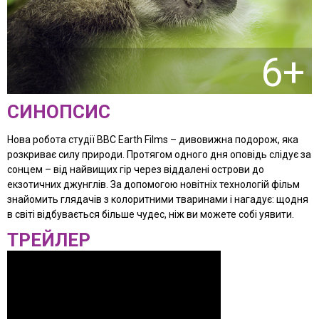
6+
СИНОПСИС
Нова робота студії BBC Earth Films – дивовижна подорож, яка
розкриває силу природи. Протягом одного дня оповідь слідує за
сонцем – від найвищих гір через віддалені острови до
екзотичних джунглів. За допомогою новітніх технологій фільм
знайомить глядачів з колоритними тваринами і нагадує: щодня
в світі відбувається більше чудес, ніж ви можете собі уявити.
ТРЕЙЛЕР