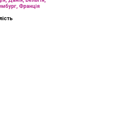
мбург, Франція
лість