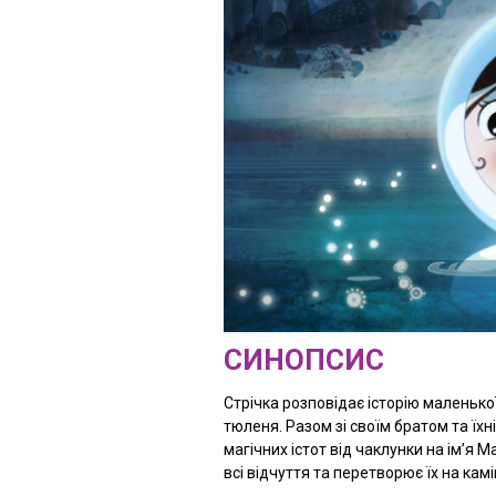
СИНОПСИС
Стрічка розповідає історію маленько
тюленя. Разом зі своїм братом та їхн
магічних істот від чаклунки на ім’я М
всі відчуття та перетворює їх на камі