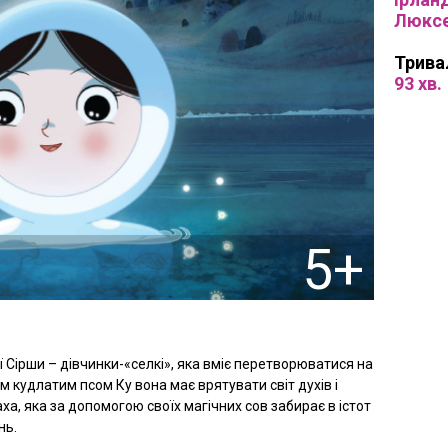
Люксе
Трива
93 хв.
5+
ї Сірши – дівчинки-«селкі», яка вміє перетворюватися на
ім кудлатим псом Ку вона має врятувати світ духів і
аха, яка за допомогою своїх магічних сов забирає в істот
нь.