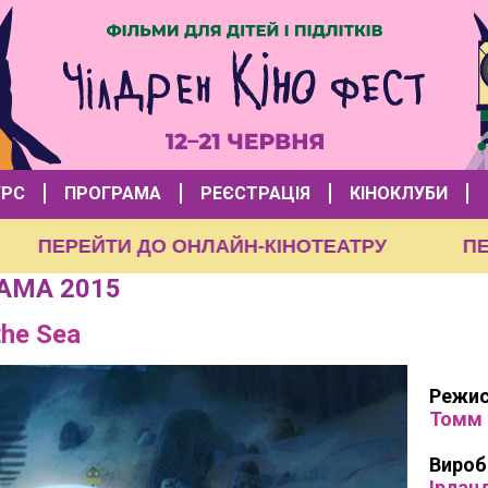
УРС
ПРОГРАМА
РЕЄСТРАЦІЯ
КІНОКЛУБИ
ПЕРЕЙТИ ДО ОНЛАЙН-КІНОТЕАТРУ
АМА 2015
the Sea
Режи
Томм
Вироб
Iрланд